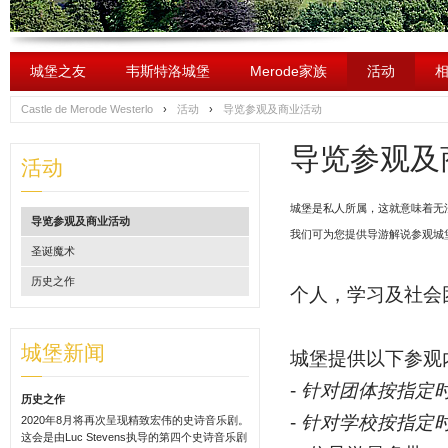
城堡之友
韦斯特洛城堡
Merode家族
活动
Castle de Merode Westerlo
›
活动
›
导览参观及商业活动
导览参观及
活动
城堡是私人所属，这就意味着无
导览参观及商业活动
我们可为您提供导游解说参观城
圣诞魔术
历史之作
个人，学习及社会
城堡新闻
城堡提供以下参观
-
针对团体按指定时
历史之作
-
针对学校按指定时
2020年8月将再次呈现精致宏伟的史诗音乐剧。
这会是由Luc Stevens执导的第四个史诗音乐剧